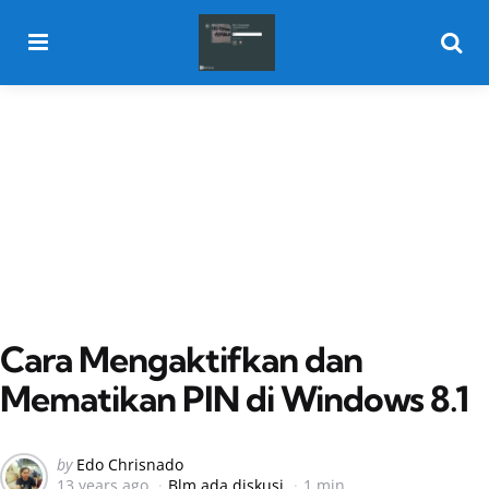
Menu
Searc
Cara Mengaktifkan dan
Mematikan PIN di Windows 8.1
Posted
by
Edo Chrisnado
13 years ago
Blm ada diskusi
1 min
by