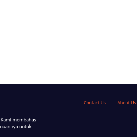
Contact Us
About Us
a. Kami membahas
unaannya untuk
!