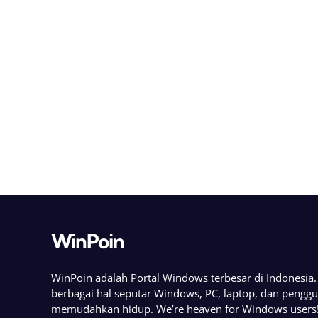
WinPoin
WinPoin adalah Portal Windows terbesar di Indonesi
berbagai hal seputar Windows, PC, laptop, dan pengg
memudahkan hidup. We’re heaven for Windows users