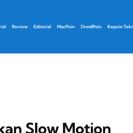
ial
Review
Editorial
MacPoin
DroidPoin
Kepoin Tek
kan Slow Motion