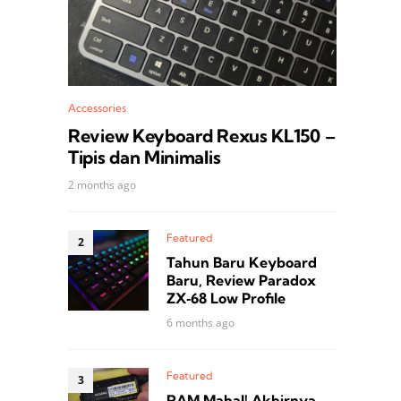
Accessories
Review Keyboard Rexus KL150 –
Tipis dan Minimalis
2 months ago
Featured
Tahun Baru Keyboard
Baru, Review Paradox
ZX‑68 Low Profile
6 months ago
Featured
RAM Mahal! Akhirnya