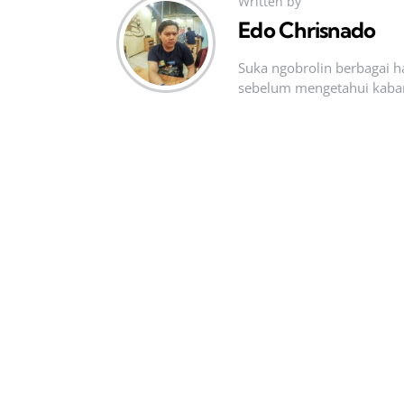
Written by
Edo Chrisnado
Suka ngobrolin berbagai ha
sebelum mengetahui kabar t