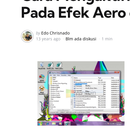
Pada Efek Aero
Posted
by
Edo Chrisnado
13 years ago
Blm ada diskusi
1 min
by