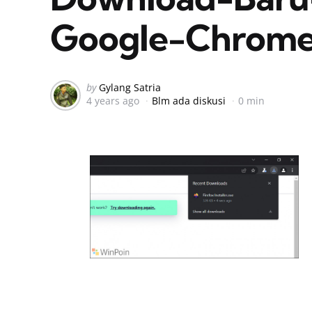
Google-Chrome
Posted
by
Gylang Satria
4 years ago
Blm ada diskusi
0 min
by