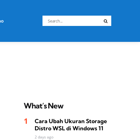
Search
no
Search
for:
What’s New
Cara Ubah Ukuran Storage
Distro WSL di Windows 11
2 days ago