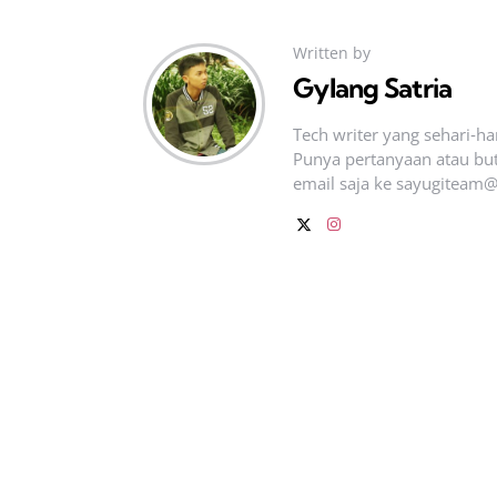
Written by
Gylang Satria
Tech writer yang sehari‑h
Punya pertanyaan atau but
email saja ke
sayugiteam@