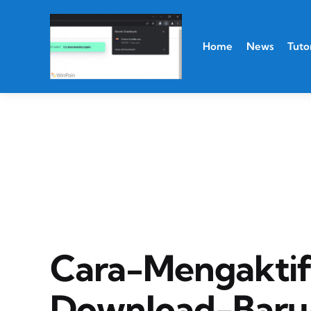
Home
News
Tutor
Cara-Mengakti
Download-Baru-