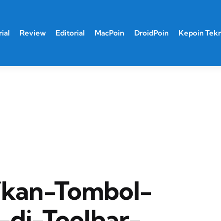
ial
Review
Editorial
MacPoin
DroidPoin
Kepoin Tek
fkan-Tombol-
di-Toolbar-