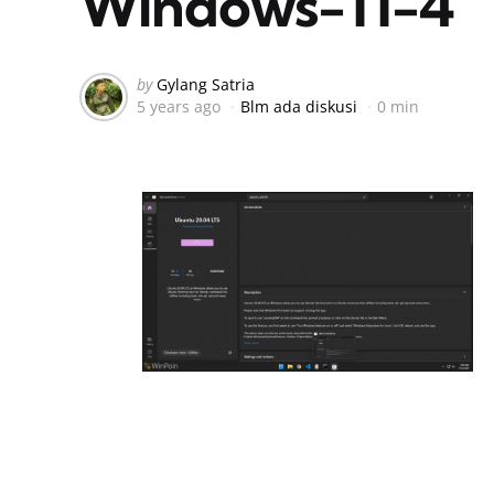
Windows-11-4
Posted
by
Gylang Satria
5 years ago
Blm ada diskusi
0 min
by