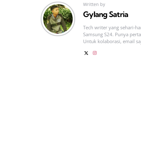
Written by
Gylang Satria
Tech writer yang sehari‑h
Samsung S24. Punya pertan
Untuk kolaborasi, email sa