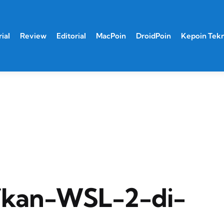
ial
Review
Editorial
MacPoin
DroidPoin
Kepoin Tek
fkan-WSL-2-di-