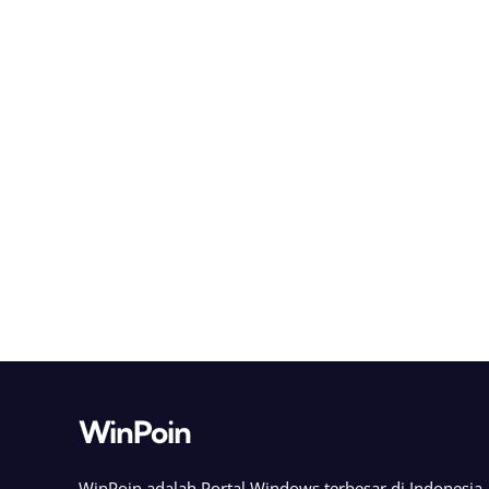
WinPoin
WinPoin adalah Portal Windows terbesar di Indonesi