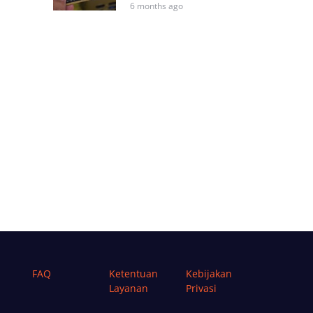
6 months ago
FAQ
Ketentuan
Kebijakan
Layanan
Privasi