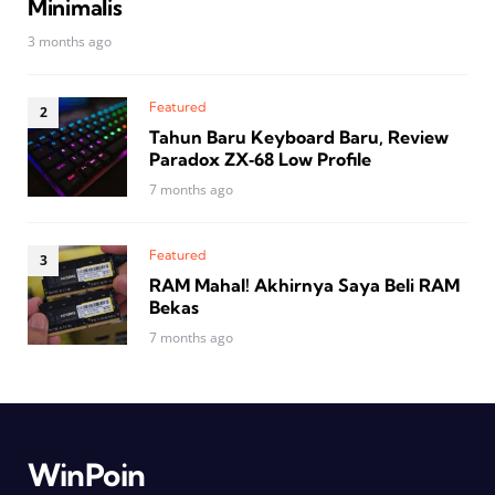
Minimalis
3 months ago
Featured
Tahun Baru Keyboard Baru, Review
Paradox ZX‑68 Low Profile
7 months ago
Featured
RAM Mahal! Akhirnya Saya Beli RAM
Bekas
7 months ago
WinPoin