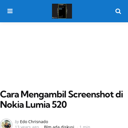
Menu
Searc
Cara Mengambil Screenshot di
Nokia Lumia 520
Posted
by
Edo Chrisnado
13 years ago
Blm ada diskusi
1 min
by