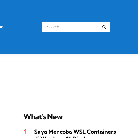
Search
no
Search
for:
What’s New
Saya Mencoba WSL Containers