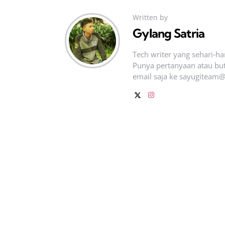
Written by
Gylang Satria
Tech writer yang sehari‑h
Punya pertanyaan atau but
email saja ke
sayugiteam@