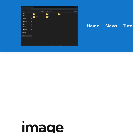
Home
News
Tutor
image