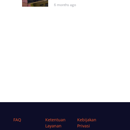
6 months ago
FAQ
Ketentuan
Kebijakan
Layanan
Privasi