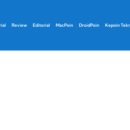
ial
Review
Editorial
MacPoin
DroidPoin
Kepoin Tek