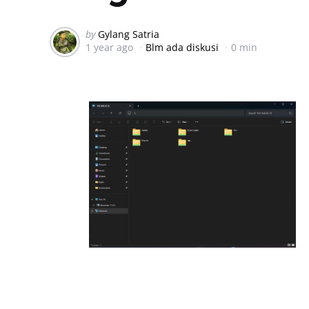
Posted
by
Gylang Satria
1 year ago
Blm ada diskusi
0 min
by