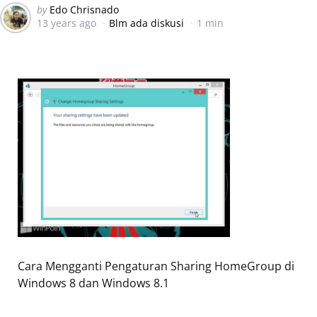
Posted
by
Edo Chrisnado
13 years ago
Blm ada diskusi
1 min
by
Cara Mengganti Pengaturan Sharing HomeGroup di
Windows 8 dan Windows 8.1