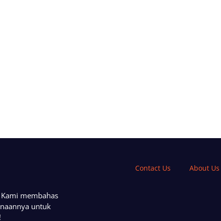
Contact Us
About Us
a. Kami membahas
unaannya untuk
!