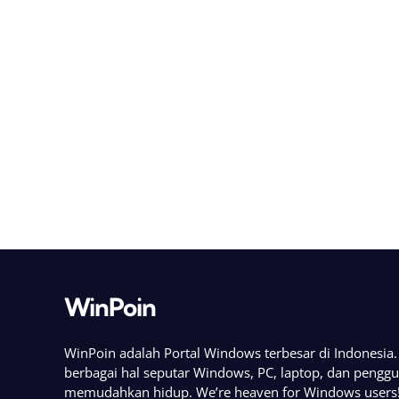
WinPoin
WinPoin adalah Portal Windows terbesar di Indonesi
berbagai hal seputar Windows, PC, laptop, dan pengg
memudahkan hidup. We’re heaven for Windows users