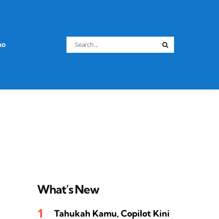
Search
no
Search
for:
What’s New
Tahukah Kamu, Copilot Kini