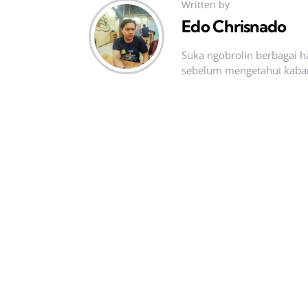
Written by
Edo Chrisnado
Suka ngobrolin berbagai ha
sebelum mengetahui kabar t