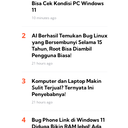
Bisa Cek Kondisi PC Windows
11
10 minutes ago
AI Berhasil Temukan Bug Linux
yang Bersembunyi Selama 15
Tahun, Root Bisa Diambil
Pengguna Biasa!
21 hours ago
Komputer dan Laptop Makin
Sulit Terjual? Ternyata Ini
Penyebabnya!
21 hours ago
Bug Phone Link di Windows 11
Diduga Bikin RAM Jebol! Ada