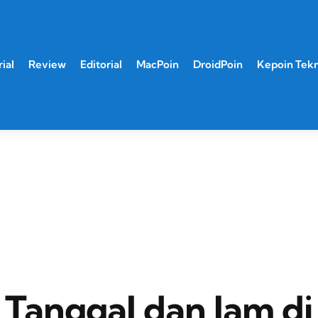
ial
Review
Editorial
MacPoin
DroidPoin
Kepoin Tek
Tanggal dan Jam di