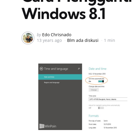
Windows 8.1
Posted
by
Edo Chrisnado
13 years ago
Blm ada diskusi
1 min
by