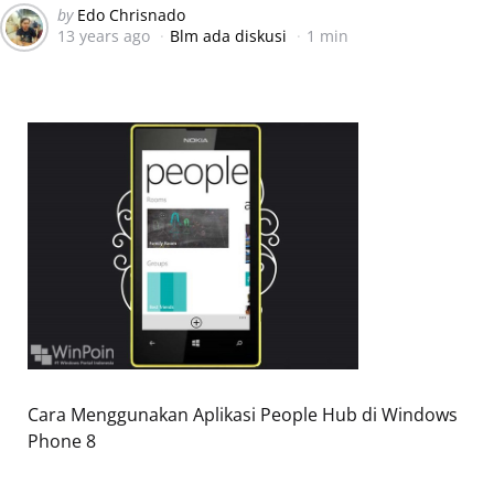
Posted
by
Edo Chrisnado
13 years ago
Blm ada diskusi
1 min
by
Cara Menggunakan Aplikasi People Hub di Windows
Phone 8