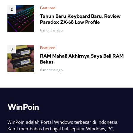
Featured
Tahun Baru Keyboard Baru, Review
Paradox ZX‑68 Low Profile
6 months ago
Featured
RAM Mahal! Akhirnya Saya Beli RAM
Bekas
6 months ago
WinPoin
WinPoin adalah Portal Windows terbesar di Indonesia.
Kami membahas berbagai hal seputar Windows, PC,