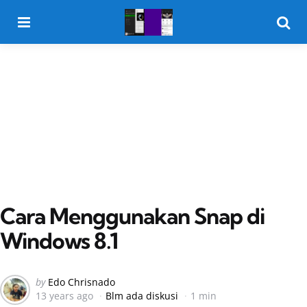
Menu
Searc
Cara Menggunakan Snap di
Windows 8.1
Posted
by
Edo Chrisnado
13 years ago
Blm ada diskusi
1 min
by