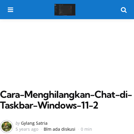
Menu
Searc
Cara-Menghilangkan-Chat-di-
Taskbar-Windows-11-2
Posted
by
Gylang Satria
5 years ago
Blm ada diskusi
0 min
by