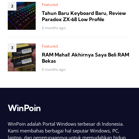
Featured
Tahun Baru Keyboard Baru, Review
Paradox ZX‑68 Low Profile
6 months ago
Featured
RAM Mahal! Akhirnya Saya Beli RAM
Bekas
6 months ago
WinPoin
WinPoin adalah Portal Windows terbesar di Indonesia.
Kami membahas berbagai hal seputar Windows, PC,
laptop, dan penggunaannya untuk memudahkan hidup.