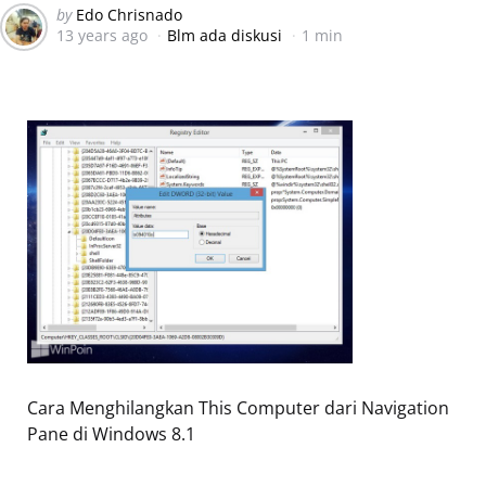
Posted
by
Edo Chrisnado
13 years ago
Blm ada diskusi
1 min
by
Cara Menghilangkan This Computer dari Navigation
Pane di Windows 8.1