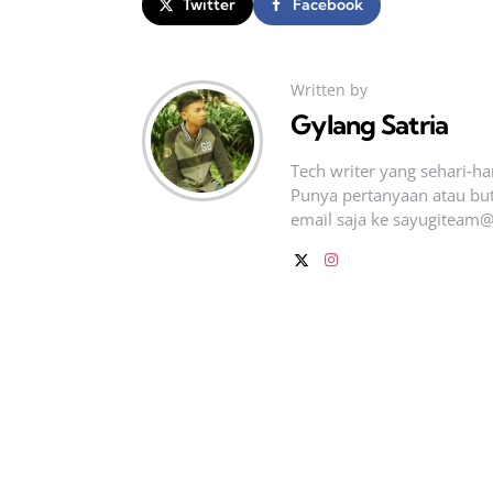
Twitter
Facebook
Written by
Gylang Satria
Tech writer yang sehari‑h
Punya pertanyaan atau but
email saja ke
sayugiteam@