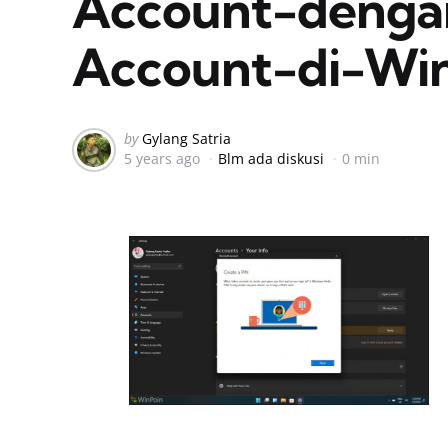
Account-denga
Account-di-Wi
Posted
by
Gylang Satria
5 years ago
Blm ada diskusi
0 min
by