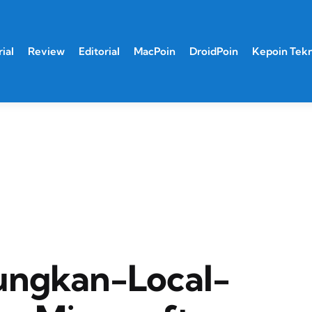
ial
Review
Editorial
MacPoin
DroidPoin
Kepoin Tek
ngkan-Local-