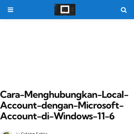
Menu
Searc
Cara-Menghubungkan-Local-
Account-dengan-Microsoft-
Account-di-Windows-11-6
Posted
by
Gylang Satria