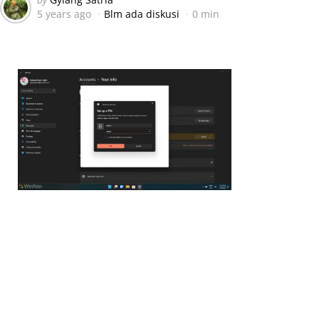
5 years ago
Blm ada diskusi
0 min
by