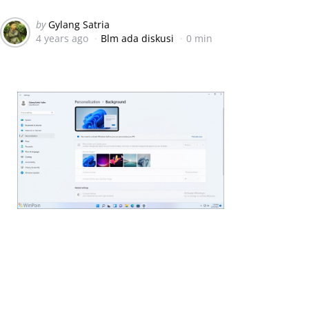
Posted
by
Gylang Satria
4 years ago
Blm ada diskusi
0 min
by