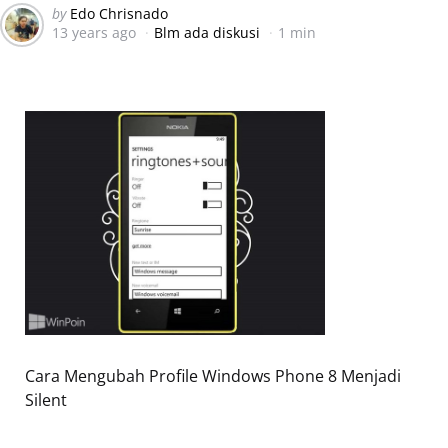
Posted
by
Edo Chrisnado
13 years ago
Blm ada diskusi
1 min
by
Cara Mengubah Profile Windows Phone 8 Menjadi
Silent