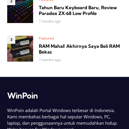
Tahun Baru Keyboard Baru, Review
Paradox ZX‑68 Low Profile
7 months ago
Featured
RAM Mahal! Akhirnya Saya Beli RAM
Bekas
7 months ago
WinPoin
WinPoin adalah Portal Windows terbesar di Indonesia.
Kami membahas berbagai hal seputar Windows, PC,
laptop, dan penggunaannya untuk memudahkan hidup.