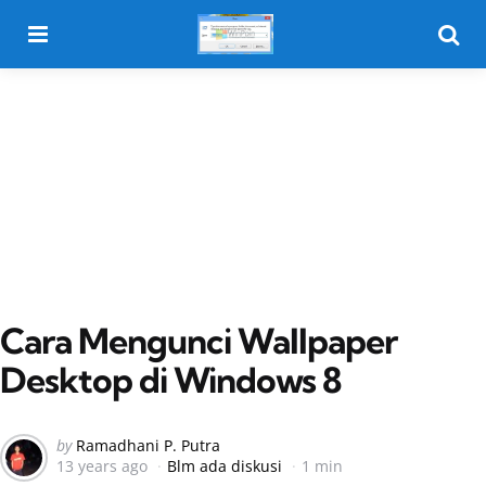
Menu
Searc
Cara Mengunci Wallpaper
Desktop di Windows 8
Posted
by
Ramadhani P. Putra
13 years ago
Blm ada diskusi
1 min
by