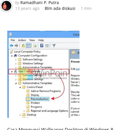
Posted
by
Ramadhani P. Putra
13 years ago
Blm ada diskusi
1 min
by
Cara Mengunci Wallpaper Desktop di Windows 8