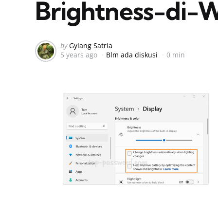
Brightness-di-
Posted
by
Gylang Satria
5 years ago
Blm ada diskusi
0 min
by