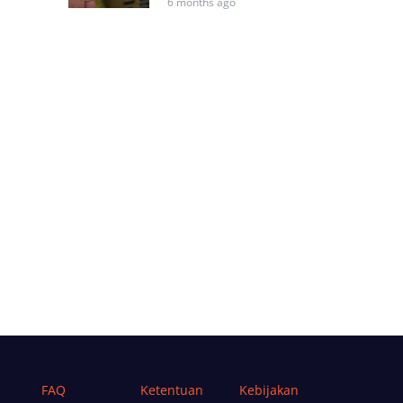
6 months ago
FAQ
Ketentuan
Kebijakan