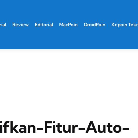
ial
Review
Editorial
MacPoin
DroidPoin
Kepoin Tek
fkan-Fitur-Auto-