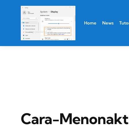
Home
News
Tutor
Cara-Menonakti