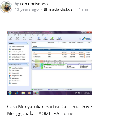
Posted
by
Edo Chrisnado
13 years ago
Blm ada diskusi
1 min
by
Cara Menyatukan Partisi Dari Dua Drive
Menggunakan AOMEI PA Home