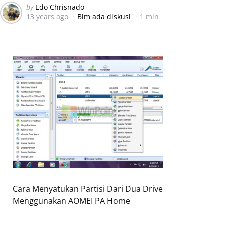
Posted
by
Edo Chrisnado
13 years ago
Blm ada diskusi
1 min
by
Cara Menyatukan Partisi Dari Dua Drive
Menggunakan AOMEI PA Home