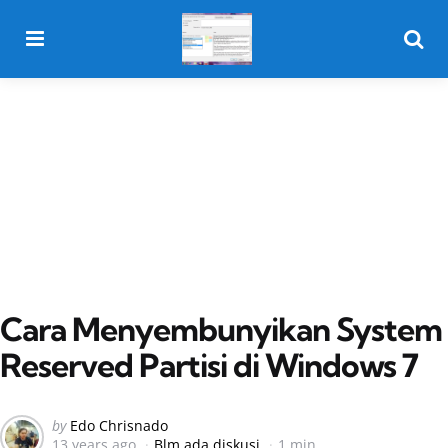
Menu
Searc
Cara Menyembunyikan System
Reserved Partisi di Windows 7
Posted
by
Edo Chrisnado
13 years ago
Blm ada diskusi
1 min
by