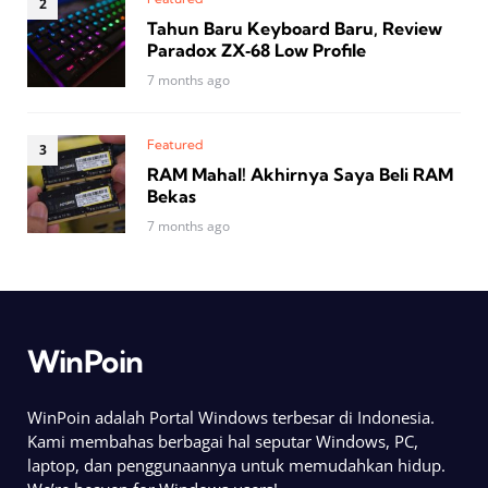
Tahun Baru Keyboard Baru, Review
Paradox ZX‑68 Low Profile
7 months ago
Featured
RAM Mahal! Akhirnya Saya Beli RAM
Bekas
7 months ago
WinPoin
WinPoin adalah Portal Windows terbesar di Indonesia.
Kami membahas berbagai hal seputar Windows, PC,
laptop, dan penggunaannya untuk memudahkan hidup.