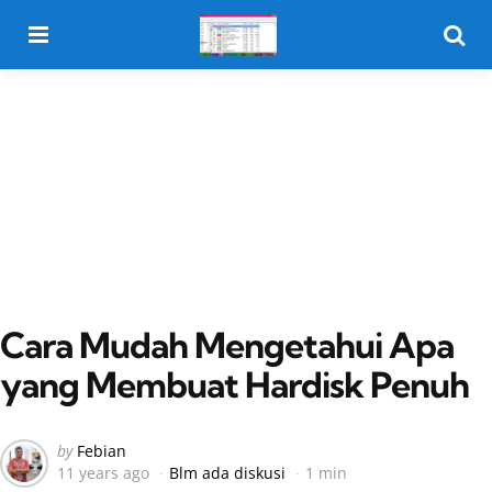
Menu
Searc
Cara Mudah Mengetahui Apa
yang Membuat Hardisk Penuh
Posted
by
Febian
11 years ago
Blm ada diskusi
1 min
by