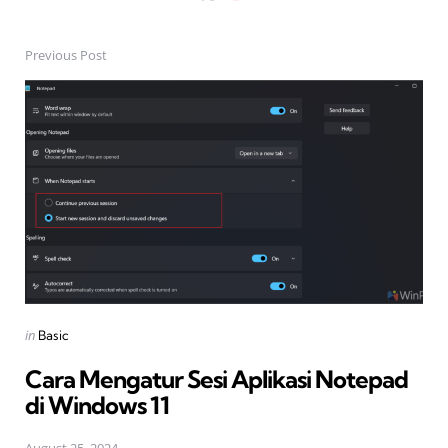
Previous Post
Post
navigation
Posted
in
Basic
in
Cara Mengatur Sesi Aplikasi Notepad
di Windows 11