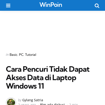
WinPoin
Menu
Searc
Categories
Posted
in
Basic
PC
Tutorial
in
Cara Pencuri Tidak Dapat
Akses Data di Laptop
Windows 11
Posted
by
Gylang Satria
2 years ago
Blm ada diskusi
2 min
by