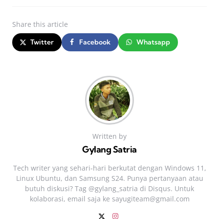
Share
this article
Twitter
Facebook
Whatsapp
Written by
Gylang Satria
Tech writer yang sehari‑hari berkutat dengan Windows 11,
Linux Ubuntu, dan Samsung S24. Punya pertanyaan atau
butuh diskusi? Tag @gylang_satria di Disqus. Untuk
kolaborasi, email saja ke
sayugiteam@gmail.com