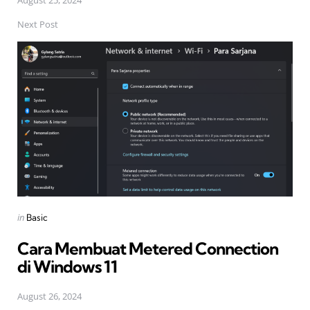
August 25, 2024
Next Post
Posted
in
Basic
in
Cara Membuat Metered Connection
di Windows 11
August 26, 2024