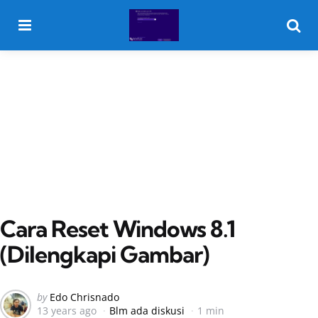
Menu
Searc
Cara Reset Windows 8.1
(Dilengkapi Gambar)
Posted
by
Edo Chrisnado
13 years ago
Blm ada diskusi
1 min
by