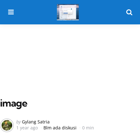
Menu
Searc
image
Posted
by
Gylang Satria
1 year ago
Blm ada diskusi
0 min
by