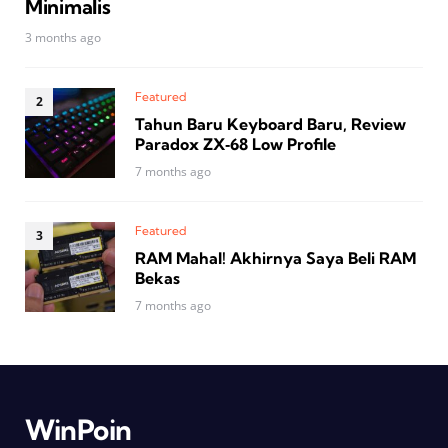
Minimalis
3 months ago
Featured
Tahun Baru Keyboard Baru, Review
Paradox ZX‑68 Low Profile
7 months ago
Featured
RAM Mahal! Akhirnya Saya Beli RAM
Bekas
7 months ago
WinPoin