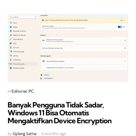
Categories
Posted
in
Editorial
PC
in
Banyak Pengguna Tidak Sadar,
Windows 11 Bisa Otomatis
Mengaktifkan Device Encryption
Posted
by
Gylang Satria
5 months ago