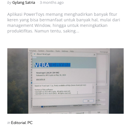
Posted
by
Gylang Satria
3 months ago
by
Aplikasi PowerToys memang menghadirkan banyak fitur
keren yang bisa bermanfaat untuk banyak hal, mulai dari
management Window, hingga untuk meningkatkan
produktifitas. Namun tentu, saking...
Categories
Posted
in
Editorial
PC
in