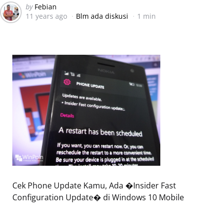
Posted
by
Febian
11 years ago
Blm ada diskusi
1 min
by
Cek Phone Update Kamu, Ada �Insider Fast
Configuration Update� di Windows 10 Mobile