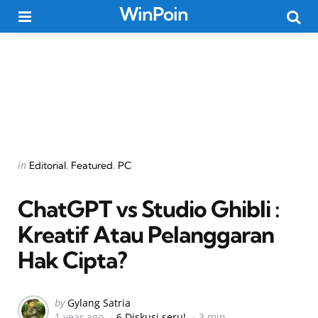
WinPoin
Menu
Searc
Categories
Posted
in
Editorial
Featured
PC
in
ChatGPT vs Studio Ghibli :
Kreatif Atau Pelanggaran
Hak Cipta?
Posted
by
Gylang Satria
1 year ago
6 Diskusi seru!
3 min
by