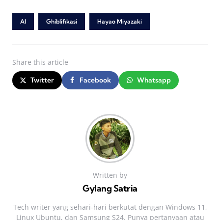
AI
Ghiblifikasi
Hayao Miyazaki
Share
this article
Twitter
Facebook
Whatsapp
Written by
Gylang Satria
Tech writer yang sehari‑hari berkutat dengan Windows 11,
Linux Ubuntu, dan Samsung S24. Punya pertanyaan atau