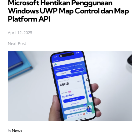
Microsoft Hentikan Penggunaan
Windows UWP Map Control dan Map
Platform API
April 12, 2025
Next Post
Posted
in
News
in