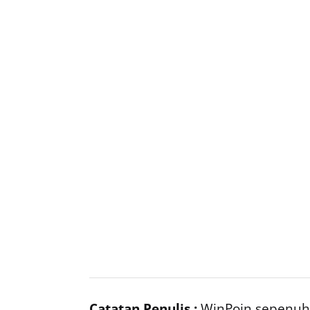
Catatan Penulis :
WinPoin sepenuhn