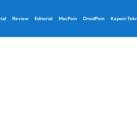
ial
Review
Editorial
MacPoin
DroidPoin
Kepoin Tek