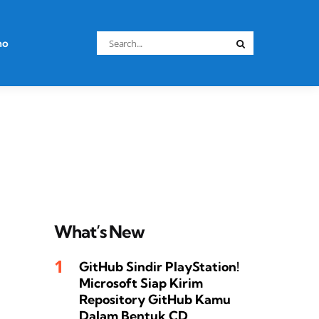
Search
no
Search
for:
What’s New
GitHub Sindir PlayStation!
Microsoft Siap Kirim
Repository GitHub Kamu
Dalam Bentuk CD