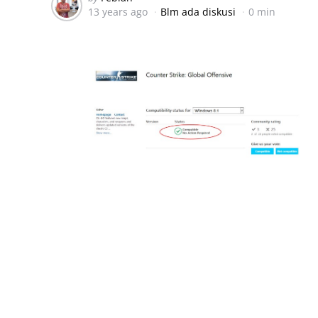
13 years ago
Blm ada diskusi
0 min
by