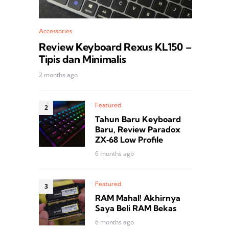
Accessories
Review Keyboard Rexus KL150 –
Tipis dan Minimalis
2 months ago
Featured
Tahun Baru Keyboard
Baru, Review Paradox
ZX‑68 Low Profile
6 months ago
Featured
RAM Mahal! Akhirnya
Saya Beli RAM Bekas
6 months ago