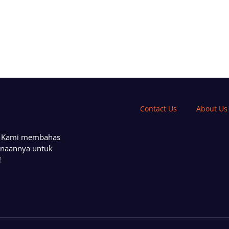
Contact Us
About Us
a. Kami membahas
unaannya untuk
!