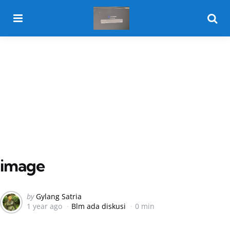
Menu
Searc
image
Posted
by
Gylang Satria
1 year ago
Blm ada diskusi
0 min
by