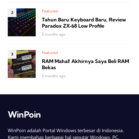
Featured
Tahun Baru Keyboard Baru, Review
Paradox ZX‑68 Low Profile
6 months ago
Featured
RAM Mahal! Akhirnya Saya Beli RAM
Bekas
6 months ago
WinPoin
WinPoin adalah Portal Windows terbesar di Indonesia.
Kami membahas berbagai hal seputar Windows, PC,