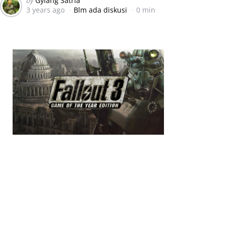
by
Gylang Satria
3 years ago
Blm ada diskusi
0 min
by