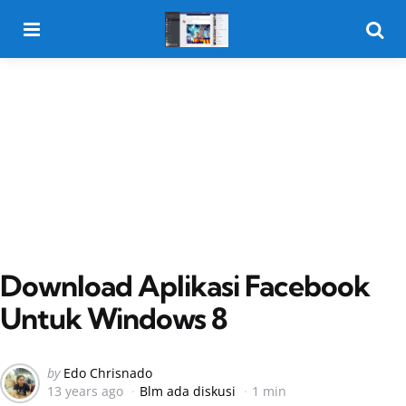
Menu
Searc
Download Aplikasi Facebook
Untuk Windows 8
Posted
by
Edo Chrisnado
13 years ago
Blm ada diskusi
1 min
by