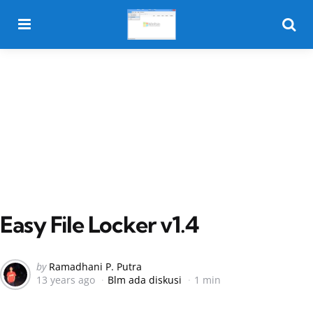
Menu
Searc
Easy File Locker v1.4
Posted
by
Ramadhani P. Putra
13 years ago
Blm ada diskusi
1 min
by