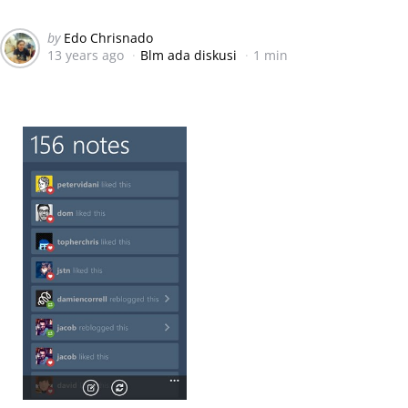
Posted
by
Edo Chrisnado
13 years ago
Blm ada diskusi
1 min
by