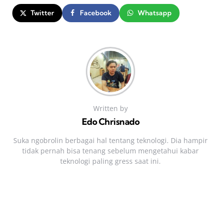
Twitter
Facebook
Whatsapp
Written by
Edo Chrisnado
Suka ngobrolin berbagai hal tentang teknologi. Dia hampir
tidak pernah bisa tenang sebelum mengetahui kabar
teknologi paling gress saat ini.