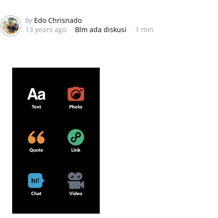
Posted
by
Edo Chrisnado
13 years ago
Blm ada diskusi
1 min
by