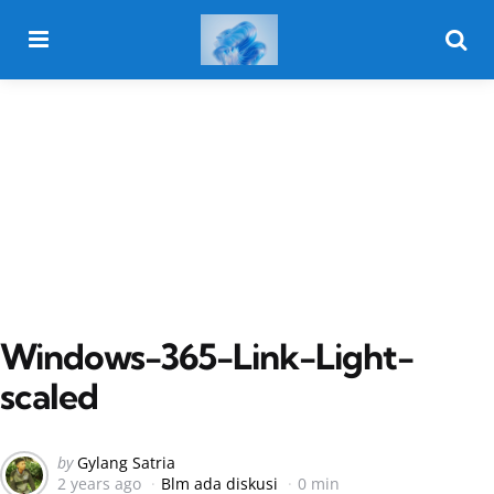
Menu
Searc
Windows-365-Link-Light-
scaled
Posted
by
Gylang Satria
2 years ago
Blm ada diskusi
0 min
by