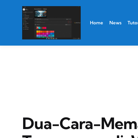
Home
News
Tutor
Dua-Cara-Mema