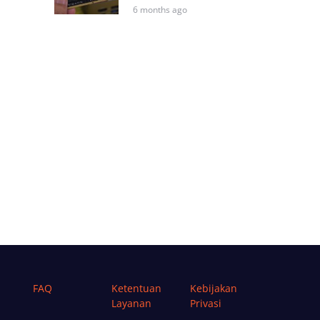
6 months ago
FAQ
Ketentuan
Kebijakan
Layanan
Privasi