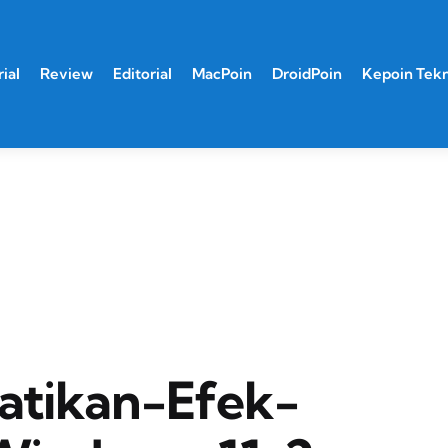
ial
Review
Editorial
MacPoin
DroidPoin
Kepoin Tek
tikan-Efek-