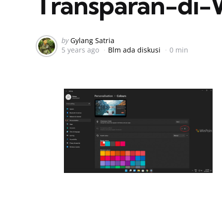
Transparan-di-
Posted
by
Gylang Satria
5 years ago
Blm ada diskusi
0 min
by