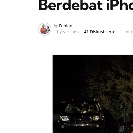
Berdebat iPh
Posted
by
Febian
11 years ago
41 Diskusi seru!
1 min
by