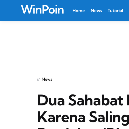
WinPoin
Home
News
Tutorial
Categories
Posted
in
News
in
Dua Sahabat D
Karena Salin