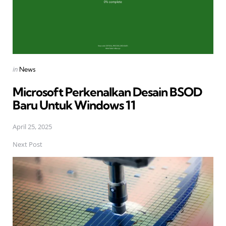
Posted
in
News
in
Microsoft Perkenalkan Desain BSOD
Baru Untuk Windows 11
April 25, 2025
Next Post