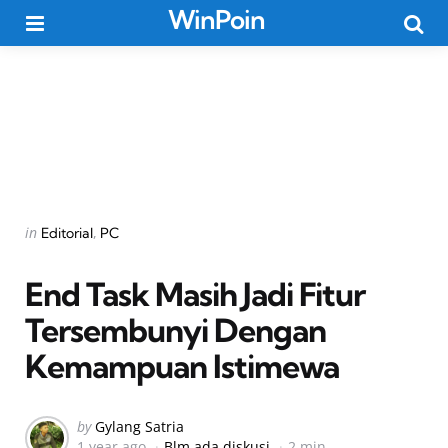
WinPoin
Menu
Searc
Categories
Posted
in
Editorial
PC
in
End Task Masih Jadi Fitur
Tersembunyi Dengan
Kemampuan Istimewa
Posted
by
Gylang Satria
1 year ago
Blm ada diskusi
2 min
by