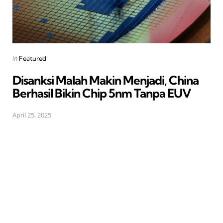
Posted
in
Featured
in
Disanksi Malah Makin Menjadi, China
Berhasil Bikin Chip 5nm Tanpa EUV
April 25, 2025