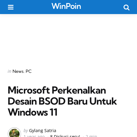
WinPoin
Menu
Searc
Categories
Posted
in
News
PC
in
Microsoft Perkenalkan
Desain BSOD Baru Untuk
Windows 11
Posted
by
Gylang Satria
1 year ago
8 Diskusi seru!
2 min
by