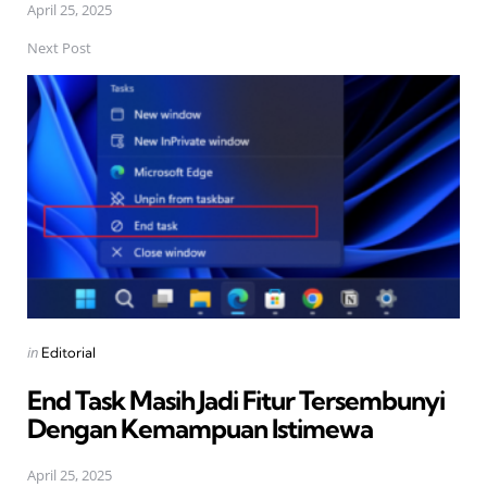
April 25, 2025
Next Post
Posted
in
Editorial
in
End Task Masih Jadi Fitur Tersembunyi
Dengan Kemampuan Istimewa
April 25, 2025