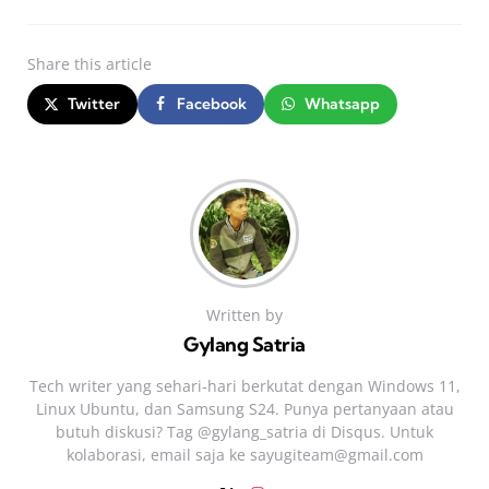
Share
this article
Twitter
Facebook
Whatsapp
Written by
Gylang Satria
Tech writer yang sehari‑hari berkutat dengan Windows 11,
Linux Ubuntu, dan Samsung S24. Punya pertanyaan atau
butuh diskusi? Tag @gylang_satria di Disqus. Untuk
kolaborasi, email saja ke
sayugiteam@gmail.com