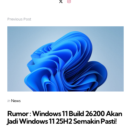
Previous Post
Post
navigation
Posted
in
News
in
Rumor : Windows 11 Build 26200 Akan
Jadi Windows 11 25H2 Semakin Pasti!