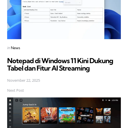
Posted
in
News
in
Notepad di Windows 11 Kini Dukung
Tabel dan Fitur AI Streaming
November 22, 2025
Next Post