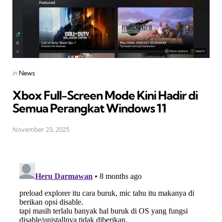
Posted
in
News
in
Xbox Full-Screen Mode Kini Hadir di
Semua Perangkat Windows 11
November 23, 2025