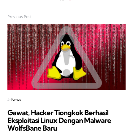
Previous Post
Post
navigation
Posted
in
News
in
Gawat, Hacker Tiongkok Berhasil
Eksploitasi Linux Dengan Malware
WolfsBane Baru