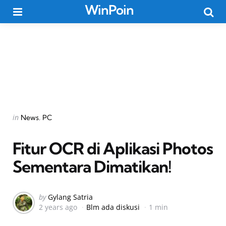
WinPoin
Menu
Searc
Categories
Posted
in
News
PC
in
Fitur OCR di Aplikasi Photos
Sementara Dimatikan!
Posted
by
Gylang Satria
2 years ago
Blm ada diskusi
1 min
by