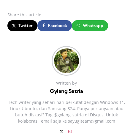
Share
this article
Twitter
Facebook
Whatsapp
Written by
Gylang Satria
Tech writer yang sehari‑hari berkutat dengan Windows 11,
Linux Ubuntu, dan Samsung S24. Punya pertanyaan atau
butuh diskusi? Tag @gylang_satria di Disqus. Untuk
kolaborasi, email saja ke
sayugiteam@gmail.com