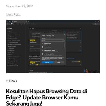
November 22, 2024
Next Post
Posted
in
News
in
Kesulitan Hapus Browsing Data di
Edge?, Update Browser Kamu
Sekarang Juga!