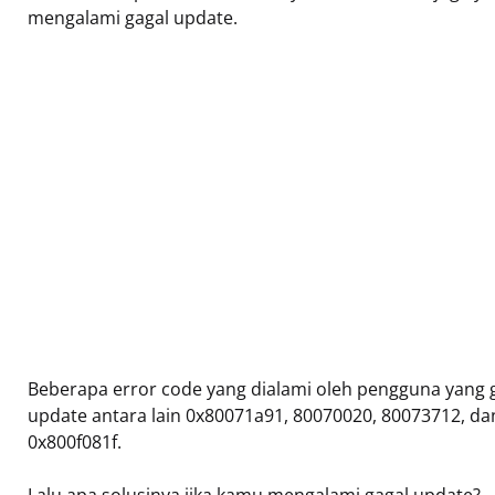
mengalami gagal update.
Beberapa error code yang dialami oleh pengguna yang 
update antara lain 0x80071a91, 80070020, 80073712, da
0x800f081f.
Lalu apa solusinya jika kamu mengalami gagal update?