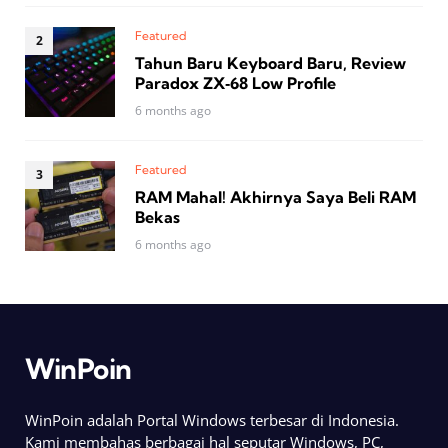
Featured
Tahun Baru Keyboard Baru, Review
Paradox ZX‑68 Low Profile
6 months ago
Featured
RAM Mahal! Akhirnya Saya Beli RAM
Bekas
6 months ago
WinPoin
WinPoin adalah Portal Windows terbesar di Indonesia.
Kami membahas berbagai hal seputar Windows, PC,