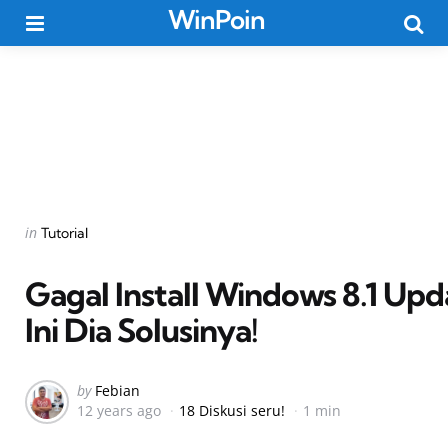
WinPoin
Menu
Searc
Categories
Posted
in
Tutorial
in
Gagal Install Windows 8.1 Upd
Ini Dia Solusinya!
Posted
by
Febian
12 years ago
18 Diskusi seru!
1 min
by