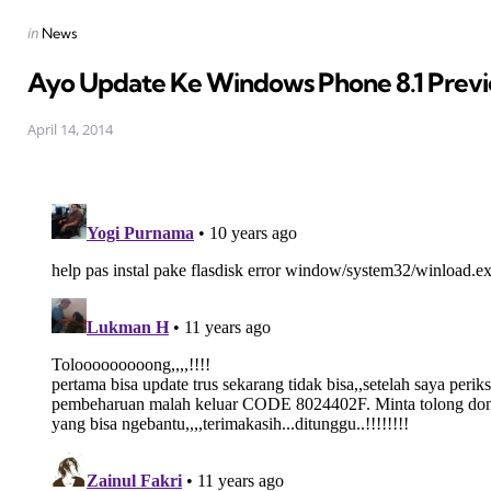
Posted
in
News
in
Ayo Update Ke Windows Phone 8.1 Previ
April 14, 2014