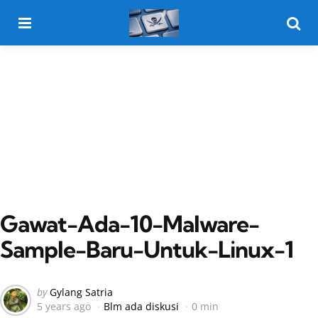
Menu
Searc
Gawat-Ada-10-Malware-
Sample-Baru-Untuk-Linux-1
Posted
by
Gylang Satria
5 years ago
Blm ada diskusi
0 min
by