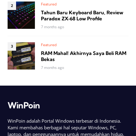
Featured
Tahun Baru Keyboard Baru, Review
Paradox ZX‑68 Low Profile
7 months ago
Featured
RAM Mahal! Akhirnya Saya Beli RAM
Bekas
7 months ago
WinPoin
WinPoin adalah Portal Windows terbesar di Indonesia.
Kami membahas berbagai hal seputar Windows, PC,
laptop, dan penggunaannya untuk memudahkan hidup.