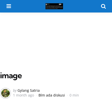
Menu
Searc
image
Posted
by
Gylang Satria
1 month ago
Blm ada diskusi
0 min
by