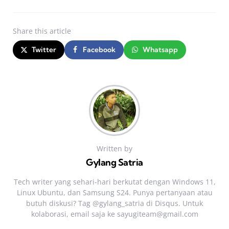
Share
this article
Twitter
Facebook
Whatsapp
Written by
Gylang Satria
Tech writer yang sehari‑hari berkutat dengan Windows 11,
Linux Ubuntu, dan Samsung S24. Punya pertanyaan atau
butuh diskusi? Tag @gylang_satria di Disqus. Untuk
kolaborasi, email saja ke
sayugiteam@gmail.com