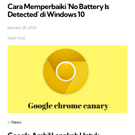
Cara Memperbaiki 'No Battery Is
Detected' di Windows 10
January 26, 2020
Next Post
Posted
in
News
in