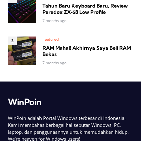
Tahun Baru Keyboard Baru, Review
Paradox ZX‑68 Low Profile
7 months ago
Featured
RAM Mahal! Akhirnya Saya Beli RAM
Bekas
7 months ago
WinPoin
WinPoin adalah Portal Windows terbesar di Indonesia.
Kami membahas berbagai hal seputar Windows, PC,
laptop, dan penggunaannya untuk memudahkan hidup.
We’re heaven for Windows users!