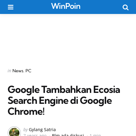
WinPoin
Menu
Searc
Categories
Posted
in
News
PC
in
Google Tambahkan Ecosia
Search Engine di Google
Chrome!
Posted
by
Gylang Satria
7 years ago
Blm ada diskusi
1 min
by