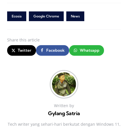
Ecosia
Google Chrome
News
Share
this article
Twitter
Facebook
Whatsapp
Written by
Gylang Satria
Tech writer yang sehari‑hari berkutat dengan Windows 11,