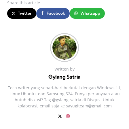
Share
this article
Twitter
Facebook
Whatsapp
Written by
Gylang Satria
Tech writer yang sehari‑hari berkutat dengan Windows 11,
Linux Ubuntu, dan Samsung S24. Punya pertanyaan atau
butuh diskusi? Tag @gylang_satria di Disqus. Untuk
kolaborasi, email saja ke
sayugiteam@gmail.com