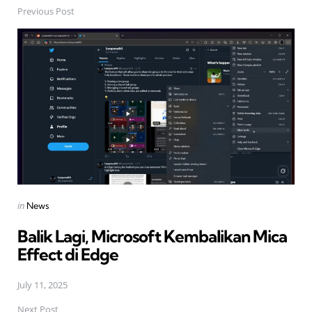
Previous Post
Post
navigation
Posted
in
News
in
Balik Lagi, Microsoft Kembalikan Mica
Effect di Edge
July 11, 2025
Next Post