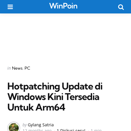
WinPoin
Menu
Searc
Categories
Posted
in
News
PC
in
Hotpatching Update di
Windows Kini Tersedia
Untuk Arm64
Posted
by
Gylang Satria
12 months ago
1 Diskusi seru!
1 min
by