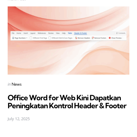
Posted
in
News
in
Office Word for Web Kini Dapatkan
Peningkatan Kontrol Header & Footer
July 12, 2025