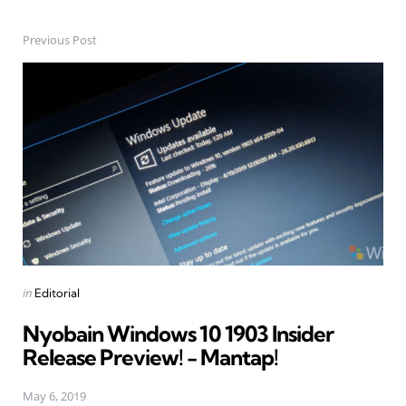
Previous Post
Post
navigation
Posted
in
Editorial
in
Nyobain Windows 10 1903 Insider
Release Preview! - Mantap!
May 6, 2019