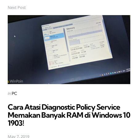
Next Post
Posted
in
PC
in
Cara Atasi Diagnostic Policy Service
Memakan Banyak RAM di Windows 10
1903!
May 7, 2019