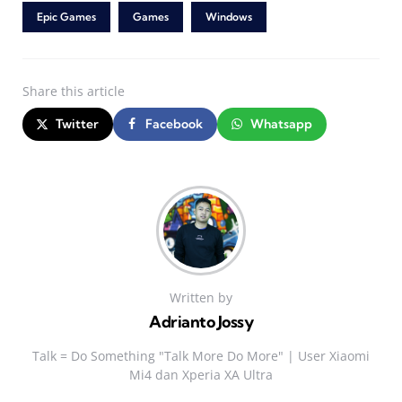
Epic Games
Games
Windows
Share
this article
Twitter
Facebook
Whatsapp
Written by
Adrianto Jossy
Talk = Do Something "Talk More Do More" | User Xiaomi
Mi4 dan Xperia XA Ultra